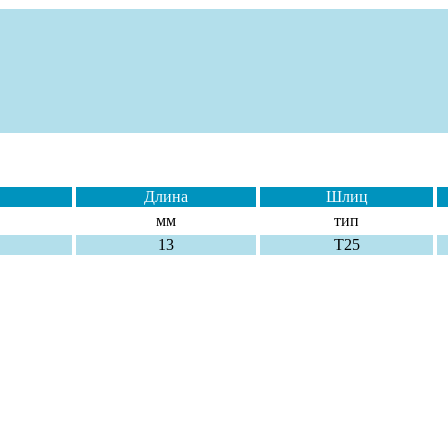
Длина
Шлиц
мм
тип
13
T25